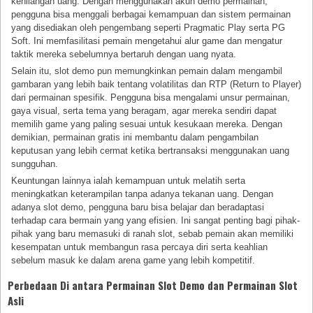
kehilangan uang. Dengan menggunakan akun demo permainan,
pengguna bisa menggali berbagai kemampuan dan sistem permainan
yang disediakan oleh pengembang seperti Pragmatic Play serta PG
Soft. Ini memfasilitasi pemain mengetahui alur game dan mengatur
taktik mereka sebelumnya bertaruh dengan uang nyata.
Selain itu, slot demo pun memungkinkan pemain dalam mengambil
gambaran yang lebih baik tentang volatilitas dan RTP (Return to Player)
dari permainan spesifik. Pengguna bisa mengalami unsur permainan,
gaya visual, serta tema yang beragam, agar mereka sendiri dapat
memilih game yang paling sesuai untuk kesukaan mereka. Dengan
demikian, permainan gratis ini membantu dalam pengambilan
keputusan yang lebih cermat ketika bertransaksi menggunakan uang
sungguhan.
Keuntungan lainnya ialah kemampuan untuk melatih serta
meningkatkan keterampilan tanpa adanya tekanan uang. Dengan
adanya slot demo, pengguna baru bisa belajar dan beradaptasi
terhadap cara bermain yang yang efisien. Ini sangat penting bagi pihak-
pihak yang baru memasuki di ranah slot, sebab pemain akan memiliki
kesempatan untuk membangun rasa percaya diri serta keahlian
sebelum masuk ke dalam arena game yang lebih kompetitif.
Perbedaan Di antara Permainan Slot Demo dan Permainan Slot
Asli