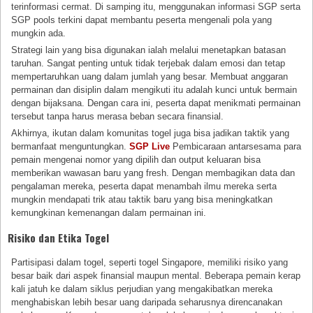
terinformasi cermat. Di samping itu, menggunakan informasi SGP serta
SGP pools terkini dapat membantu peserta mengenali pola yang
mungkin ada.
Strategi lain yang bisa digunakan ialah melalui menetapkan batasan
taruhan. Sangat penting untuk tidak terjebak dalam emosi dan tetap
mempertaruhkan uang dalam jumlah yang besar. Membuat anggaran
permainan dan disiplin dalam mengikuti itu adalah kunci untuk bermain
dengan bijaksana. Dengan cara ini, peserta dapat menikmati permainan
tersebut tanpa harus merasa beban secara finansial.
Akhirnya, ikutan dalam komunitas togel juga bisa jadikan taktik yang
bermanfaat menguntungkan.
SGP Live
Pembicaraan antarsesama para
pemain mengenai nomor yang dipilih dan output keluaran bisa
memberikan wawasan baru yang fresh. Dengan membagikan data dan
pengalaman mereka, peserta dapat menambah ilmu mereka serta
mungkin mendapati trik atau taktik baru yang bisa meningkatkan
kemungkinan kemenangan dalam permainan ini.
Risiko dan Etika Togel
Partisipasi dalam togel, seperti togel Singapore, memiliki risiko yang
besar baik dari aspek finansial maupun mental. Beberapa pemain kerap
kali jatuh ke dalam siklus perjudian yang mengakibatkan mereka
menghabiskan lebih besar uang daripada seharusnya direncanakan