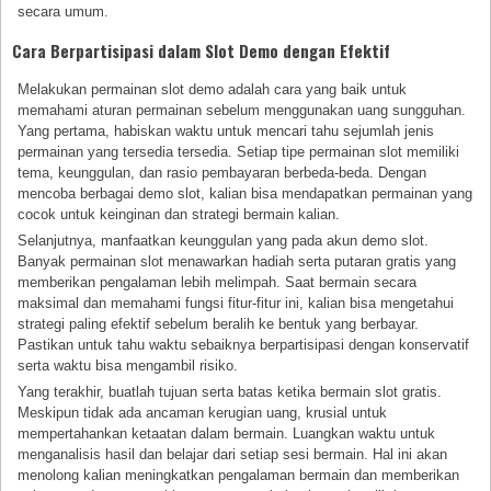
secara umum.
Cara Berpartisipasi dalam Slot Demo dengan Efektif
Melakukan permainan slot demo adalah cara yang baik untuk
memahami aturan permainan sebelum menggunakan uang sungguhan.
Yang pertama, habiskan waktu untuk mencari tahu sejumlah jenis
permainan yang tersedia tersedia. Setiap tipe permainan slot memiliki
tema, keunggulan, dan rasio pembayaran berbeda-beda. Dengan
mencoba berbagai demo slot, kalian bisa mendapatkan permainan yang
cocok untuk keinginan dan strategi bermain kalian.
Selanjutnya, manfaatkan keunggulan yang pada akun demo slot.
Banyak permainan slot menawarkan hadiah serta putaran gratis yang
memberikan pengalaman lebih melimpah. Saat bermain secara
maksimal dan memahami fungsi fitur-fitur ini, kalian bisa mengetahui
strategi paling efektif sebelum beralih ke bentuk yang berbayar.
Pastikan untuk tahu waktu sebaiknya berpartisipasi dengan konservatif
serta waktu bisa mengambil risiko.
Yang terakhir, buatlah tujuan serta batas ketika bermain slot gratis.
Meskipun tidak ada ancaman kerugian uang, krusial untuk
mempertahankan ketaatan dalam bermain. Luangkan waktu untuk
menganalisis hasil dan belajar dari setiap sesi bermain. Hal ini akan
menolong kalian meningkatkan pengalaman bermain dan memberikan