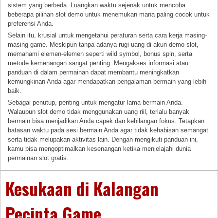
sistem yang berbeda. Luangkan waktu sejenak untuk mencoba
beberapa pilihan slot demo untuk menemukan mana paling cocok untuk
preferensi Anda.
Selain itu, krusial untuk mengetahui peraturan serta cara kerja masing-
masing game. Meskipun tanpa adanya rugi uang di akun demo slot,
memahami elemen-elemen seperti wild symbol, bonus spin, serta
metode kemenangan sangat penting. Mengakses informasi atau
panduan di dalam permainan dapat membantu meningkatkan
kemungkinan Anda agar mendapatkan pengalaman bermain yang lebih
baik.
Sebagai penutup, penting untuk mengatur lama bermain Anda.
Walaupun slot demo tidak menggunakan uang riil, terlalu banyak
bermain bisa menjadikan Anda capek dan kehilangan fokus. Tetapkan
batasan waktu pada sesi bermain Anda agar tidak kehabisan semangat
serta tidak melupakan aktivitas lain. Dengan mengikuti panduan ini,
kamu bisa mengoptimalkan kesenangan ketika menjelajahi dunia
permainan slot gratis.
Kesukaan di Kalangan
Pecinta Game