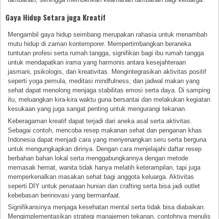
Gaya Hidup Setara juga Kreatif
Mengambil gaya hidup seimbang merupakan rahasia untuk menambah
mutu hidup di zaman kontemporer. Mempertimbangkan beraneka
tuntutan profesi serta rumah tangga, signifikan bagi ibu rumah tangga
untuk mendapatkan irama yang harmonis antara kesejahteraan
jasmani, psikologis, dan kreativitas. Mengintegrasikan aktivitas positif
seperti yoga pemula, meditasi mindfulness, dan jadwal makan yang
sehat dapat menolong menjaga stabilitas emosi serta daya. Di samping
itu, meluangkan kira-kira waktu guna bersantai dan melakukan kegiatan
kesukaan yang juga sangat penting untuk mengurangi tekanan.
Keberagaman kreatif dapat terjadi dari aneka asal serta aktivitas.
Sebagai contoh, mencoba resep makanan sehat dan penganan khas
Indonesia dapat menjadi cara yang menyenangkan seru serta berguna
untuk mengungkapkan dirinya. Dengan cara menjelajahi daftar resep
berbahan bahan lokal serta menggabungkannya dengan metode
memasak hemat, wanita tidak hanya melatih keterampilan, tapi juga
memperkenalkan masakan sehat bagi anggota keluarga. Aktivitas
seperti DIY untuk penataan hunian dan crafting serta bisa jadi outlet
kebebasan berinovasi yang bermanfaat.
Signifikansinya menjaga kesehatan mental serta tidak bisa diabaikan.
Mengimplementasikan strategi manajemen tekanan, contohnya menulis