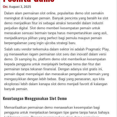
On:
August 3, 2025
Dalam alam permainan slot online, popularitas demo slot semakin
meningkat di kalangan pemain. Banyak pencinta yang beralih ke slot
demo menjadikan fitur ini sebagai atraksi tersendiri dalam industri
perjudian digital. Slot demo memberi kesempatan pemain untuk
merasakan sensasi bermain tanpa harus mempertaruhkan uang asli,
menjadikannya pilihan yang perfect bagi pemula maupun pemain
berpengalaman yang ingin ujicoba strategi baru.
Salah satu vendor terkemuka dalam sektor ini adalah Pragmatic Play,
yg menawarkan ragam permainan slot seru dan inovatif dalam versi
demo. Di samping itu, platform demo slot memberikan kesempatan
kepada pengguna untuk menjelajahi berbagai tema dan fitur dari
permainan tanpa tekanan finansial. Dengan adanya slot gratis ini,
pemain dapat mempelajari dan merasakan pengalaman bermain yang
mengasyikkan dengan lebih bebas. Bagi yang penasaran, ayo kita
eksplorasi lebih dalam kenapa slot demo menjadi favorit di kalangan
banyak pemain.
Keuntungan Menggunakan Slot Demo
Memanfaatkan permainan demo menawarkan kesempatan bagi
pengguna untuk menjelaskan beragam tipe game tanpa harus bahaya