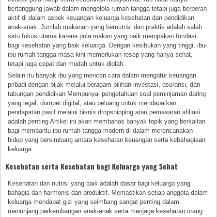
bertanggung jawab dalam mengelola rumah tangga tetapi juga berperan
aktif di dalam aspek keuangan keluarga kesehatan dan pendidikan
anak-anak. Jumlah makanan yang bernutrisi dan praktis adalah salah
satu fokus utama karena pola makan yang baik merupakan fondasi
bagi kesehatan yang baik keluarga. Dengan kesibukan yang tinggi, ibu-
ibu rumah tangga masa kini memerlukan resep yang hanya sehat,
tetapi juga cepat dan mudah untuk diolah.
Selain itu banyak ibu yang mencari cara dalam mengatur keuangan
pribadi dengan bijak melalui beragam pilihan investasi, asuransi, dan
tabungan pendidikan Mempunyai pengetahuan soal peminjaman daring
yang legal, dompet digital, atau peluang untuk mendapatkan
pendapatan pasif melalui bisnis dropshipping atau pemasaran afiliasi
adalah penting Artikel ini akan membahas banyak topik yang berkaitan
bagi membantu ibu rumah tangga modern di dalam merencanakan
hidup yang bersimbang antara kesehatan keuangan serta kebahagiaan
keluarga
Kesehatan serta Kesehatan bagi Keluarga yang Sehat
Kesehatan dan nutrisi yang baik adalah dasar bagi keluarga yang
bahagia dan harmonis dan produktif. Memastikan setiap anggota dalam
keluarga mendapat gizi yang seimbang sangat penting dalam
menunjang perkembangan anak-anak serta menjaga kesehatan orang