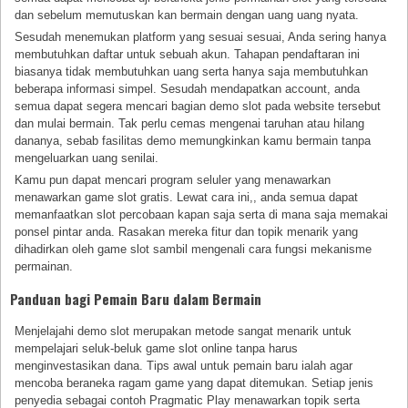
dan sebelum memutuskan kan bermain dengan uang uang nyata.
Sesudah menemukan platform yang sesuai sesuai, Anda sering hanya
membutuhkan daftar untuk sebuah akun. Tahapan pendaftaran ini
biasanya tidak membutuhkan uang serta hanya saja membutuhkan
beberapa informasi simpel. Sesudah mendapatkan account, anda
semua dapat segera mencari bagian demo slot pada website tersebut
dan mulai bermain. Tak perlu cemas mengenai taruhan atau hilang
dananya, sebab fasilitas demo memungkinkan kamu bermain tanpa
mengeluarkan uang senilai.
Kamu pun dapat mencari program seluler yang menawarkan
menawarkan game slot gratis. Lewat cara ini,, anda semua dapat
memanfaatkan slot percobaan kapan saja serta di mana saja memakai
ponsel pintar anda. Rasakan mereka fitur dan topik menarik yang
dihadirkan oleh game slot sambil mengenali cara fungsi mekanisme
permainan.
Panduan bagi Pemain Baru dalam Bermain
Menjelajahi demo slot merupakan metode sangat menarik untuk
mempelajari seluk-beluk game slot online tanpa harus
menginvestasikan dana. Tips awal untuk pemain baru ialah agar
mencoba beraneka ragam game yang dapat ditemukan. Setiap jenis
penyedia sebagai contoh Pragmatic Play menawarkan topik serta