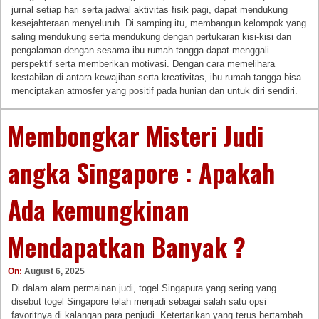
jurnal setiap hari serta jadwal aktivitas fisik pagi, dapat mendukung
kesejahteraan menyeluruh. Di samping itu, membangun kelompok yang
saling mendukung serta mendukung dengan pertukaran kisi-kisi dan
pengalaman dengan sesama ibu rumah tangga dapat menggali
perspektif serta memberikan motivasi. Dengan cara memelihara
kestabilan di antara kewajiban serta kreativitas, ibu rumah tangga bisa
menciptakan atmosfer yang positif pada hunian dan untuk diri sendiri.
Membongkar Misteri Judi
angka Singapore : Apakah
Ada kemungkinan
Mendapatkan Banyak ?
On:
August 6, 2025
Di dalam alam permainan judi, togel Singapura yang sering yang
disebut togel Singapore telah menjadi sebagai salah satu opsi
favoritnya di kalangan para penjudi. Ketertarikan yang terus bertambah