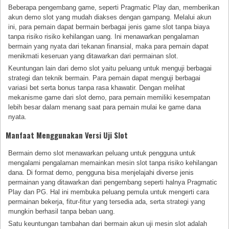
Beberapa pengembang game, seperti Pragmatic Play dan, memberikan
akun demo slot yang mudah diakses dengan gampang. Melalui akun
ini, para pemain dapat bermain berbagai jenis game slot tanpa biaya
tanpa risiko risiko kehilangan uang. Ini menawarkan pengalaman
bermain yang nyata dari tekanan finansial, maka para pemain dapat
menikmati keseruan yang ditawarkan dari permainan slot.
Keuntungan lain dari demo slot yaitu peluang untuk menguji berbagai
strategi dan teknik bermain. Para pemain dapat menguji berbagai
variasi bet serta bonus tanpa rasa khawatir. Dengan melihat
mekanisme game dari slot demo, para pemain memiliki kesempatan
lebih besar dalam menang saat para pemain mulai ke game dana
nyata.
Manfaat Menggunakan Versi Uji Slot
Bermain demo slot menawarkan peluang untuk pengguna untuk
mengalami pengalaman memainkan mesin slot tanpa risiko kehilangan
dana. Di format demo, pengguna bisa menjelajahi diverse jenis
permainan yang ditawarkan dari pengembang seperti halnya Pragmatic
Play dan PG. Hal ini membuka peluang pemula untuk mengerti cara
permainan bekerja, fitur-fitur yang tersedia ada, serta strategi yang
mungkin berhasil tanpa beban uang.
Satu keuntungan tambahan dari bermain akun uji mesin slot adalah