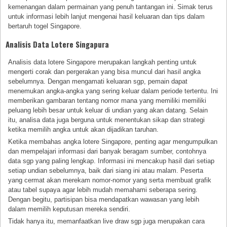
kemenangan dalam permainan yang penuh tantangan ini. Simak terus
untuk informasi lebih lanjut mengenai hasil keluaran dan tips dalam
bertaruh togel Singapore.
Analisis Data Lotere Singapura
Analisis data lotere Singapore merupakan langkah penting untuk
mengerti corak dan pergerakan yang bisa muncul dari hasil angka
sebelumnya. Dengan mengamati keluaran sgp, pemain dapat
menemukan angka-angka yang sering keluar dalam periode tertentu. Ini
memberikan gambaran tentang nomor mana yang memiliki memiliki
peluang lebih besar untuk keluar di undian yang akan datang. Selain
itu, analisa data juga berguna untuk menentukan sikap dan strategi
ketika memilih angka untuk akan dijadikan taruhan.
Ketika membahas angka lotere Singapore, penting agar mengumpulkan
dan mempelajari informasi dari banyak beragam sumber, contohnya
data sgp yang paling lengkap. Informasi ini mencakup hasil dari setiap
setiap undian sebelumnya, baik dari siang ini atau malam. Peserta
yang cermat akan merekam nomor-nomor yang serta membuat grafik
atau tabel supaya agar lebih mudah memahami seberapa sering.
Dengan begitu, partisipan bisa mendapatkan wawasan yang lebih
dalam memilih keputusan mereka sendiri.
Tidak hanya itu, memanfaatkan live draw sgp juga merupakan cara