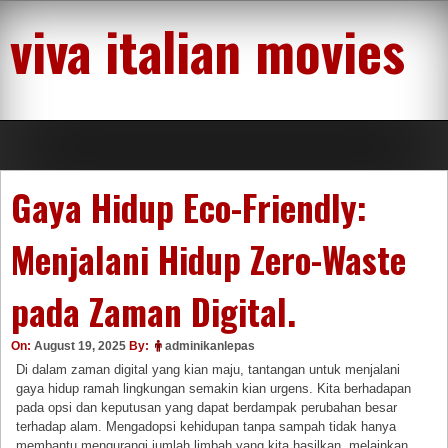
Skip
viva italian movies
to
content
Gaya Hidup Eco-Friendly:
Menjalani Hidup Zero-Waste
pada Zaman Digital.
On:
August 19, 2025
By:
adminikanlepas
Di dalam zaman digital yang kian maju, tantangan untuk menjalani
gaya hidup ramah lingkungan semakin kian urgens. Kita berhadapan
pada opsi dan keputusan yang dapat berdampak perubahan besar
terhadap alam. Mengadopsi kehidupan tanpa sampah tidak hanya
membantu mengurangi jumlah limbah yang kita hasilkan, melainkan