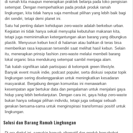
di rumah kita maupun menerapkan praktek belanja pada toko pengisian
setempat. Dengan memperhatikan pada produk produk ramah
lingkungan, kita tidak hanya saja membuat pilihan yang lebih baik bagi
diri sendiri, tetapi demi planet ini.
Satu hal penting dalam kehidupan zero-waste adalah berkebun urban.
Kegiatan ini tidak hanya sekali menyuplai kebutuhan makanan kita,
tetapi juga meminimalkan ketergantungan akan barang yang dibungkus
plastik. Menyusun kebun kecil di halaman atau bahkan di teras bisa
memberikan rasa kepuasan tersendiri saat melihat hasil kebun. Selain
itu, menerapkan prinsip fashion zero-waste melalui membeli barang
lokal organic bisa mendukung setempat sambil menjaga alam.
Tak kalah signifikan ialah partisipasi di kelompok green lifestyle.
Banyak event musik indie, podcast populer, serta diskusi seputar topik
lingkungan sering diselenggarakan untuk meningkatkan kesadaran
masyarakat. Bergabung dengan komunitas ini menawarkan
kesempatan agar bertukar data dan pengalaman untuk menjalani gaya
hidup yang lebih berkelanjutan. Dengan cara ini, gaya hidup zero-waste
bukan hanya sebagai pilihan individu, tetapi juga sebagai sebuah
gerakan bersama-sama untuk menginspirasi transformasi positif untuk
lingkungan.
Solusi dan Barang Ramah Lingkungan
Di era digital ini, semakin banyak alternatif dan produk bersahabat