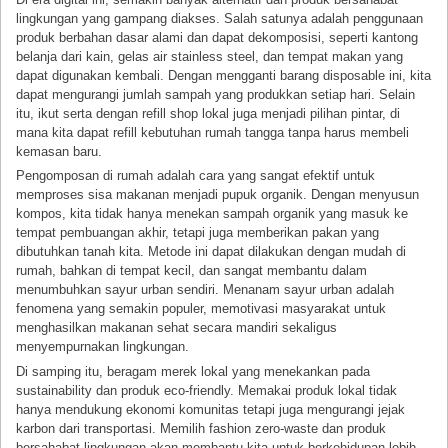
lingkungan yang gampang diakses. Salah satunya adalah penggunaan
produk berbahan dasar alami dan dapat dekomposisi, seperti kantong
belanja dari kain, gelas air stainless steel, dan tempat makan yang
dapat digunakan kembali. Dengan mengganti barang disposable ini, kita
dapat mengurangi jumlah sampah yang produkkan setiap hari. Selain
itu, ikut serta dengan refill shop lokal juga menjadi pilihan pintar, di
mana kita dapat refill kebutuhan rumah tangga tanpa harus membeli
kemasan baru.
Pengomposan di rumah adalah cara yang sangat efektif untuk
memproses sisa makanan menjadi pupuk organik. Dengan menyusun
kompos, kita tidak hanya menekan sampah organik yang masuk ke
tempat pembuangan akhir, tetapi juga memberikan pakan yang
dibutuhkan tanah kita. Metode ini dapat dilakukan dengan mudah di
rumah, bahkan di tempat kecil, dan sangat membantu dalam
menumbuhkan sayur urban sendiri. Menanam sayur urban adalah
fenomena yang semakin populer, memotivasi masyarakat untuk
menghasilkan makanan sehat secara mandiri sekaligus
menyempurnakan lingkungan.
Di samping itu, beragam merek lokal yang menekankan pada
sustainability dan produk eco-friendly. Memakai produk lokal tidak
hanya mendukung ekonomi komunitas tetapi juga mengurangi jejak
karbon dari transportasi. Memilih fashion zero-waste dan produk
bersahabat lingkungan akan membantu kita untuk berkehidupan lebih