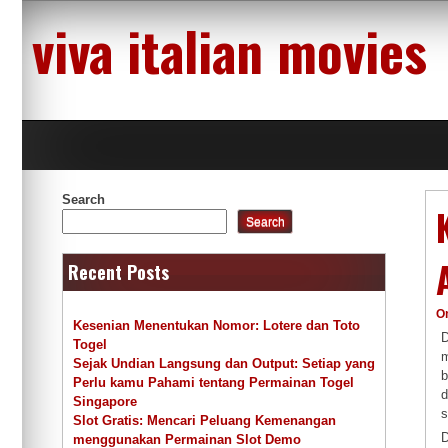
Skip
viva italian movies
to
content
Search
Search
Recent Posts
O
Kesenian Menentukan Nomor: Lotere dan Toto
D
Togel
m
Sejak Undian Langsung dan Output: Setiap yang
b
Perlu kamu Pahami tentang Permainan Togel
d
Singapore
s
Slot Gratis: Mencari Peluang Kemenangan
D
menggunakan Permainan Slot Demo