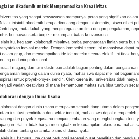
egiatan Akademik untuk Mempromosikan Kreativitas
niversitas yang sangat berwawasan mempunyai peran yang signifikan dalam
elalui inisiatif akademik berupa dirancang dengan sistematis, siswa diberi p
ontohnya, mata kuliah yang mengintegrasikan ilmu dengan pengalaman, seper
ntuk berinovasi serta berpikir melampaui batas konvensional.
elain itu, kegiatan kolaboratif misalnya lomba penghargaan ilmiah serta busi
enyatakan inovasi mereka. Dengan kompetisi seperti ini mahasiswa dapat m
i dalam grup, dan menyampaikan ide-ide mereka secara efektif. Ini tidak hany
enting di dunia profesional.
nisiatif magang dan tur industri pun adalah bagian penting dalam pengalaman
engalaman langsung dalam dunia nyata, mahasiswa dapat melihat bagaimana i
nspirasi untuk proyek-proyek sendiri. Oleh karena itu, universitas tidak han
enjadi wadah kreativitas di mana kemampuan mahasiswa bisa tumbuh secar
olaborasi dengan Dunia Usaha
olaborasi dengan dunia usaha merupakan sebuah tiang utama dalam pengemb
ntara institusi pendidikan dan sektor industri, mahasiswa dapat memperol
agang dan proyek kerjasama menjadi jembatan yang menghubungkan teori yang
apangan. Hal ini tidak hanya meningkatkan keterampilan teknis para mahasi
ebih dalam tentang dinamika bisnis di dunia nyata.
elain itu, kampus juga dapat berfungsi sebagai pusat penelitian dan pengka