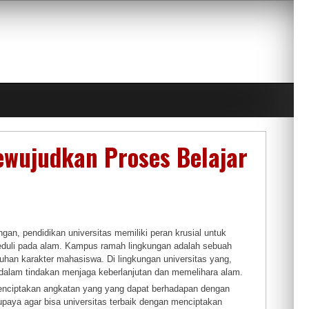
wujudkan Proses Belajar
an, pendidikan universitas memiliki peran krusial untuk
peduli pada alam. Kampus ramah lingkungan adalah sebuah
han karakter mahasiswa. Di lingkungan universitas yang,
ng dalam tindakan menjaga keberlanjutan dan memelihara alam.
 menciptakan angkatan yang yang dapat berhadapan dengan
rupaya agar bisa universitas terbaik dengan menciptakan