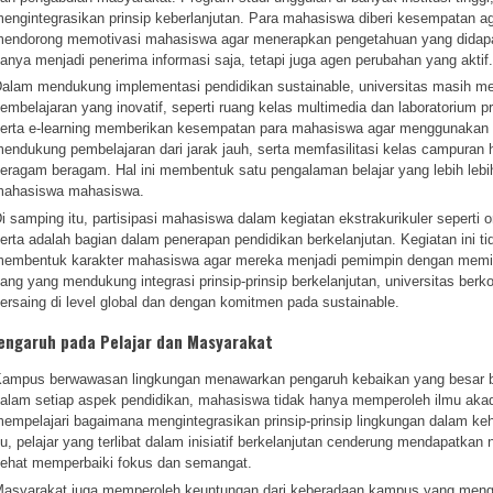
engintegrasikan prinsip keberlanjutan. Para mahasiswa diberi kesempatan ag
endorong memotivasi mahasiswa agar menerapkan pengetahuan yang didapat 
anya menjadi penerima informasi saja, tetapi juga agen perubahan yang aktif
alam mendukung implementasi pendidikan sustainable, universitas masih 
embelajaran yang inovatif, seperti ruang kelas multimedia dan laboratorium 
erta e-learning memberikan kesempatan para mahasiswa agar menggunakan su
endukung pembelajaran dari jarak jauh, serta memfasilitasi kelas campura
eragam beragam. Hal ini membentuk satu pengalaman belajar yang lebih lebih
mahasiswa mahasiswa.
i samping itu, partisipasi mahasiswa dalam kegiatan ekstrakurikuler seperti 
erta adalah bagian dalam penerapan pendidikan berkelanjutan. Kegiatan ini
embentuk karakter mahasiswa agar mereka menjadi pemimpin dengan memili
ang yang mendukung integrasi prinsip-prinsip berkelanjutan, universitas ber
ersaing di level global dan dengan komitmen pada sustainable.
engaruh pada Pelajar dan Masyarakat
ampus berwawasan lingkungan menawarkan pengaruh kebaikan yang besar ba
alam setiap aspek pendidikan, mahasiswa tidak hanya memperoleh ilmu akade
empelajari bagaimana mengintegrasikan prinsip-prinsip lingkungan dalam kehi
tu, pelajar yang terlibat dalam inisiatif berkelanjutan cenderung mendapatkan 
ehat memperbaiki fokus dan semangat.
asyarakat juga memperoleh keuntungan dari keberadaan kampus yang menge