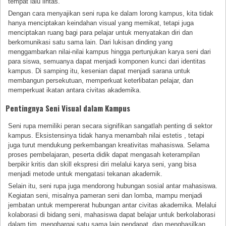
tempat lalu lintas.
Dengan cara menyajikan seni rupa ke dalam lorong kampus, kita tidak
hanya menciptakan keindahan visual yang memikat, tetapi juga
menciptakan ruang bagi para pelajar untuk menyatakan diri dan
berkomunikasi satu sama lain. Dari lukisan dinding yang
menggambarkan nilai-nilai kampus hingga pertunjukan karya seni dari
para siswa, semuanya dapat menjadi komponen kunci dari identitas
kampus. Di samping itu, kesenian dapat menjadi sarana untuk
membangun persekutuan, memperkuat keterlibatan pelajar, dan
memperkuat ikatan antara civitas akademika.
Pentingnya Seni Visual dalam Kampus
Seni rupa memiliki peran secara signifikan sangatlah penting di sektor
kampus. Eksistensinya tidak hanya menambah nilai estetis , tetapi
juga turut mendukung perkembangan kreativitas mahasiswa. Selama
proses pembelajaran, peserta didik dapat mengasah keterampilan
berpikir kritis dan skill ekspresi diri melalui karya seni, yang bisa
menjadi metode untuk mengatasi tekanan akademik.
Selain itu, seni rupa juga mendorong hubungan sosial antar mahasiswa.
Kegiatan seni, misalnya pameran seni dan lomba, mampu menjadi
jembatan untuk mempererat hubungan antar civitas akademika. Melalui
kolaborasi di bidang seni, mahasiswa dapat belajar untuk berkolaborasi
dalam tim, menghargai satu sama lain pendapat, dan menghasilkan