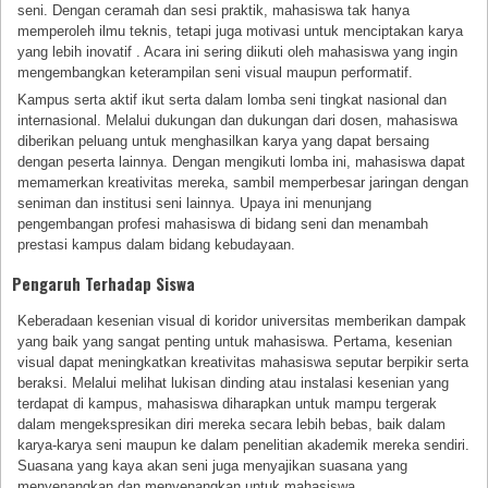
seni. Dengan ceramah dan sesi praktik, mahasiswa tak hanya
memperoleh ilmu teknis, tetapi juga motivasi untuk menciptakan karya
yang lebih inovatif . Acara ini sering diikuti oleh mahasiswa yang ingin
mengembangkan keterampilan seni visual maupun performatif.
Kampus serta aktif ikut serta dalam lomba seni tingkat nasional dan
internasional. Melalui dukungan dan dukungan dari dosen, mahasiswa
diberikan peluang untuk menghasilkan karya yang dapat bersaing
dengan peserta lainnya. Dengan mengikuti lomba ini, mahasiswa dapat
memamerkan kreativitas mereka, sambil memperbesar jaringan dengan
seniman dan institusi seni lainnya. Upaya ini menunjang
pengembangan profesi mahasiswa di bidang seni dan menambah
prestasi kampus dalam bidang kebudayaan.
Pengaruh Terhadap Siswa
Keberadaan kesenian visual di koridor universitas memberikan dampak
yang baik yang sangat penting untuk mahasiswa. Pertama, kesenian
visual dapat meningkatkan kreativitas mahasiswa seputar berpikir serta
beraksi. Melalui melihat lukisan dinding atau instalasi kesenian yang
terdapat di kampus, mahasiswa diharapkan untuk mampu tergerak
dalam mengekspresikan diri mereka secara lebih bebas, baik dalam
karya-karya seni maupun ke dalam penelitian akademik mereka sendiri.
Suasana yang kaya akan seni juga menyajikan suasana yang
menyenangkan dan menyenangkan untuk mahasiswa.