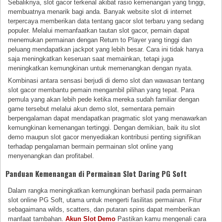
Sebaliknya, slot gacor terkenal akibat rasio kemenangan yang tinggi,
membuatnya menarik bagi anda. Banyak website slot di internet
terpercaya memberikan data tentang gacor slot terbaru yang sedang
populer. Melalui memanfaatkan tautan slot gacor, pemain dapat
menemukan permainan dengan Return to Player yang tinggi dan
peluang mendapatkan jackpot yang lebih besar. Cara ini tidak hanya
saja meningkatkan keseruan saat memainkan, tetapi juga
meningkatkan kemungkinan untuk memenangkan dengan nyata.
Kombinasi antara sensasi berjudi di demo slot dan wawasan tentang
slot gacor membantu pemain mengambil pilihan yang tepat. Para
pemula yang akan lebih pede ketika mereka sudah familiar dengan
game tersebut melalui akun demo slot, sementara pemain
berpengalaman dapat mendapatkan pragmatic slot yang menawarkan
kemungkinan kemenangan tertinggi. Dengan demikian, baik itu slot
demo maupun slot gacor menyediakan kontribusi penting signifikan
terhadap pengalaman bermain permainan slot online yang
menyenangkan dan profitabel.
Panduan Kemenangan di Permainan Slot Daring PG Soft
Dalam rangka meningkatkan kemungkinan berhasil pada permainan
slot online PG Soft, utama untuk mengerti fasilitas permainan. Fitur
sebagaimana wilds, scatters, dan putaran spins dapat memberikan
manfaat tambahan.
Akun Slot Demo
Pastikan kamu mengenali cara