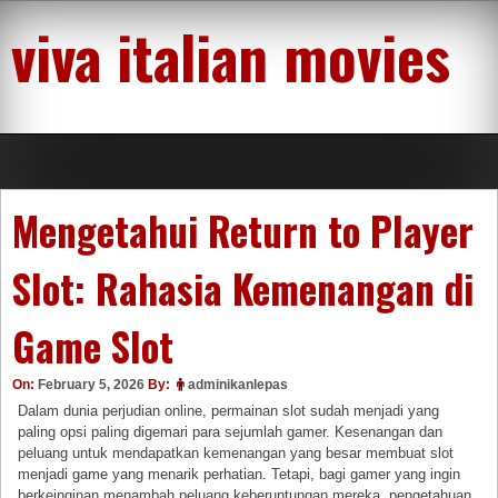
Skip
viva italian movies
to
content
Mengetahui Return to Player
Slot: Rahasia Kemenangan di
Game Slot
On:
February 5, 2026
By:
adminikanlepas
Dalam dunia perjudian online, permainan slot sudah menjadi yang
paling opsi paling digemari para sejumlah gamer. Kesenangan dan
peluang untuk mendapatkan kemenangan yang besar membuat slot
menjadi game yang menarik perhatian. Tetapi, bagi gamer yang ingin
berkeinginan menambah peluang keberuntungan mereka, pengetahuan