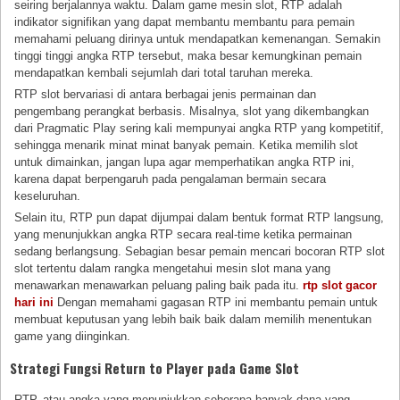
seiring berjalannya waktu. Dalam game mesin slot, RTP adalah
indikator signifikan yang dapat membantu membantu para pemain
memahami peluang dirinya untuk mendapatkan kemenangan. Semakin
tinggi tinggi angka RTP tersebut, maka besar kemungkinan pemain
mendapatkan kembali sejumlah dari total taruhan mereka.
RTP slot bervariasi di antara berbagai jenis permainan dan
pengembang perangkat berbasis. Misalnya, slot yang dikembangkan
dari Pragmatic Play sering kali mempunyai angka RTP yang kompetitif,
sehingga menarik minat minat banyak pemain. Ketika memilih slot
untuk dimainkan, jangan lupa agar memperhatikan angka RTP ini,
karena dapat berpengaruh pada pengalaman bermain secara
keseluruhan.
Selain itu, RTP pun dapat dijumpai dalam bentuk format RTP langsung,
yang menunjukkan angka RTP secara real-time ketika permainan
sedang berlangsung. Sebagian besar pemain mencari bocoran RTP slot
slot tertentu dalam rangka mengetahui mesin slot mana yang
menawarkan menawarkan peluang paling baik pada itu.
rtp slot gacor
hari ini
Dengan memahami gagasan RTP ini membantu pemain untuk
membuat keputusan yang lebih baik baik dalam memilih menentukan
game yang diinginkan.
Strategi Fungsi Return to Player pada Game Slot
RTP, atau angka yang menunjukkan seberapa banyak dana yang