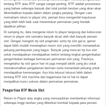
tentang RTP atau RTP sangat sangat penting. RTP adalah prosentase
yang bahwa seberapa banyak dari total jumlah taruhan yang akan akan
dikembalikan kepada dalam dalam jangka panjang. Dengan cara
memahami return to player slot, pemain bisa mengambil keputusan
yang lebih lebih baik saat menentukan permainan yang hendak
dijadikan pilihan.
Di samping itu, data mengenai return to player langsung dan kebocoran
return to player slot semakin banyak dicari oleh oleh banyak pemain
slot. Dengan mengerti rtp slot pragmatic serta rtp slot gacor, gamer
dapat lebih mudah menetapkan mesin slot yang memiliki menawarkan
peluang pembayaran yang bagus. Banyak yang mencari rtp live slot
untuk mendapatkan mendapatkan terkini tentang tingkat pengembalian
pengembalian berbagai bermacam permainan slot yang. Pastinya,
mengetahui rtp slot gacor hari ini juga menjadi taktik yang jitu untuk
memaksimalkan pengalaman bermain serta menambah peluang untuk
mendapatkan kemenangan. Ayo kita telusuri telusuri lebih dalam
tentang RTP slot machine dan bagaimana hal ini hal ini dapat
menjadikan kunci sukses dalam permainan permainan.
Pengertian RTP Mesin Slot
Return to Player atau angka yang menunjukkan memberikan informasi
seberapa tinggi taruhan yang diberikan kembali kepada para pemain