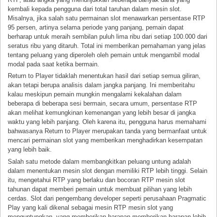
kembali kepada pengguna dari total taruhan dalam mesin slot.
Misalnya, jika salah satu permainan slot menawarkan persentase RTP
95 persen, artinya selama periode yang panjang, pemain dapat
berharap untuk meraih sembilan puluh lima ribu dari setiap 100.000 dari
seratus ribu yang ditaruh. Total ini memberikan pemahaman yang jelas
tentang peluang yang diperoleh oleh pemain untuk mengambil modal
modal pada saat ketika bermain.
Return to Player tidaklah menentukan hasil dari setiap semua giliran,
akan tetapi berupa analisis dalam jangka panjang. Ini memberitahu
kalau meskipun pemain mungkin mengalami kekalahan dalam
beberapa di beberapa sesi bermain, secara umum, persentase RTP
akan melihat kemungkinan kemenangan yang lebih besar di jangka
waktu yang lebih panjang. Oleh karena itu, pengguna harus memahami
bahwasanya Return to Player merupakan tanda yang bermanfaat untuk
mencari permainan slot yang memberikan menghadirkan kesempatan
yang lebih baik.
Salah satu metode dalam membangkitkan peluang untung adalah
dalam menentukan mesin slot dengan memiliki RTP lebih tinggi. Selain
itu, mengetahui RTP yang berlaku dan bocoran RTP mesin slot
tahunan dapat memberi pemain untuk membuat pilihan yang lebih
cerdas. Slot dari pengembang developer seperti perusahaan Pragmatic
Play yang kali dikenal sebagai mesin RTP mesin slot yang
menguntungkan, yang memberikan harapan memberikan harapan lebih