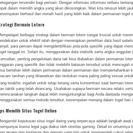
etegangan tersendiri bagi pemain. Dengan informasi informasi terbaru tentang
epat dalam memilih angka yang akan dikosongkan. Mari kita telusuri lebih j
esempatan berhasil dan meraih hasil yang lebih baik dalam permainan togel 
trategi Bermain Lotere
empelajari berbagai strategi dalam bermain lotere sangat krusial untuk meni
endekatan untuk efektif ialah dengan menerapkan penelitian data hasil se
ampil, para pemain dapat mengidentifikasi pola-pola spesifik yang dapat men
ogel tanggal ini. Selain itu, menggunakan data statistik serta angka unggula
emudian, penting pengelolaan dana tak bisa diabaikan dalam permainan lot
nggaran yang spesifik dan tidak melebihi batasan tersebut untuk mencegah 
isa bertahan lebih dalam permainan dalam permainan dan mempertahankan k
acam taruhan yang ditawarkan dan tentukan mana paling paling sesuai untuk
ang terakhir, ingatlah untuk tetap tenang serta konsentrasi saat bermain lot
an taktik yang telah dirancang. Usahakan supaya bermain secara relaks se
erencanakan langkah dapat lebih menguntungkan bagi Anda daripada menga
enggunakan semua metode tersebut, kesempatan menang dalam togel hari ini 
ips Memilih Situs Togel Online
engambil keputusan situs togel daring yang terpercaya adalah langkah awa
empunyai lisensi legal juga diakui oleh otoritas gaming. Detail ini umumnya 
uga review dan testimoni dari pemain yang lain untuk memperoleh cukup jelas