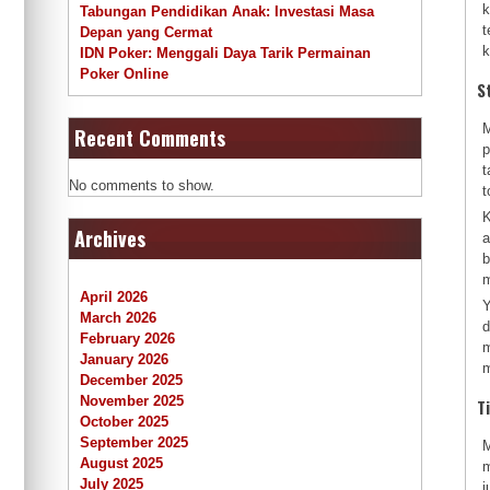
k
Tabungan Pendidikan Anak: Investasi Masa
t
Depan yang Cermat
k
IDN Poker: Menggali Daya Tarik Permainan
Poker Online
S
M
Recent Comments
p
t
No comments to show.
t
K
Archives
a
b
m
April 2026
Y
March 2026
d
February 2026
m
January 2026
m
December 2025
November 2025
T
October 2025
September 2025
M
August 2025
m
July 2025
j