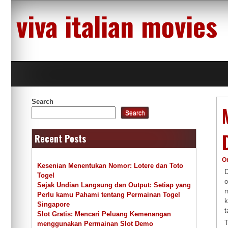
Skip
viva italian movies
to
content
Search
Search
Recent Posts
O
Kesenian Menentukan Nomor: Lotere dan Toto
D
Togel
o
Sejak Undian Langsung dan Output: Setiap yang
m
Perlu kamu Pahami tentang Permainan Togel
k
Singapore
t
Slot Gratis: Mencari Peluang Kemenangan
T
menggunakan Permainan Slot Demo